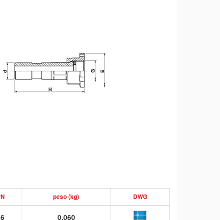
PN
peso (kg)
DWG
16
0,060