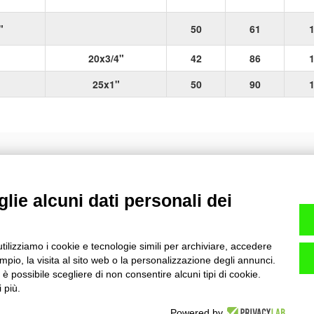
"
50
61
20x3/4"
42
86
25x1"
50
90
lie alcuni dati personali dei
Servizio Clienti
Ufficio Tecnico
+39 0143 609920
+39 0143 609930
sales@plasson.it
tecnico@plasson.it
utilizziamo i cookie e tecnologie simili per archiviare, accedere
pio, la visita al sito web o la personalizzazione degli annunci.
, è possibile scegliere di non consentire alcuni tipi di cookie.
 più.
Powered by