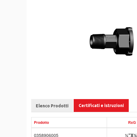
Certificati e istruzioni
Elenco Prodotti
Prodotto
RxG
0358906005
½"X¾