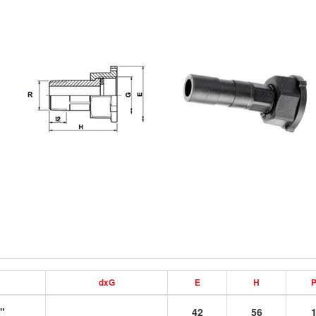
dxG
E
H
"
42
56