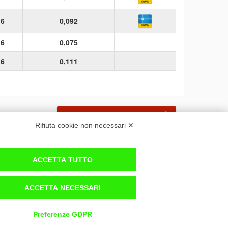
16
0,092
16
0,075
16
0,111
SCARICA SCHEDA TECNICA
Rifiuta cookie non necessari ✕
ACCETTA TUTTO
GDPR
REACH
ACCETTA NECESSARI
BIM
WHISTLEBLOWING
Preferenze GDPR