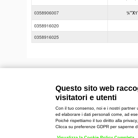
0358906007
¾"X1
0358916020
0358916025
Questo sito web raccog
PLASSON Italia S.r.l
visitatori e utenti
Via Fabbriche, 22 - 15069 Serravalle Scrivia (AL)
C.F./P.I.: 00956750103
Con il tuo consenso, noi e i nostri partner 
+39 0143 60991 -
info@plasson.it
ed elaborare i dati personali come, ad esem
Condizioni generali di vendita
Poiché rispettiamo il tuo diritto alla privacy
Clicca su preferenze GDPR per saperne di
Visualizza la Cookie Policy Completa