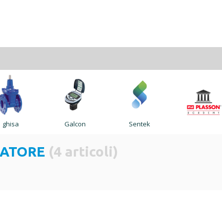
ghisa
Galcon
Sentek
NTATORE
(4 articoli)