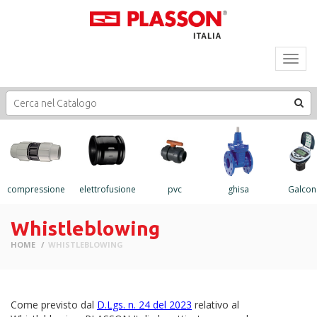
Toggl
navig
compressione
elettrofusione
pvc
ghisa
Galcon
Whistleblowing
HOME
WHISTLEBLOWING
Come previsto dal
D.Lgs. n. 24 del 2023
relativo al