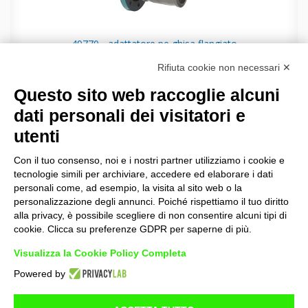
49770 - adattatore pe ghisa flangiato
Rifiuta cookie non necessari ✕
Questo sito web raccoglie alcuni
dati personali dei visitatori e
PLASSON Italia S.r.l
utenti
Via Fabbriche, 22 - 15069 Serravalle Scrivia (AL)
C.F./P.I.: 00956750103
Con il tuo consenso, noi e i nostri partner utilizziamo i cookie e
+39 0143 60991 -
info@plasson.it
tecnologie simili per archiviare, accedere ed elaborare i dati
Condizioni generali di vendita
personali come, ad esempio, la visita al sito web o la
personalizzazione degli annunci. Poiché rispettiamo il tuo diritto
Servizio Clienti
Ufficio Tecnico
alla privacy, è possibile scegliere di non consentire alcuni tipi di
+39 0143 609920
+39 0143 609930
cookie. Clicca su preferenze GDPR per saperne di più.
sales@plasson.it
tecnico@plasson.it
Visualizza la Cookie Policy Completa
Powered by