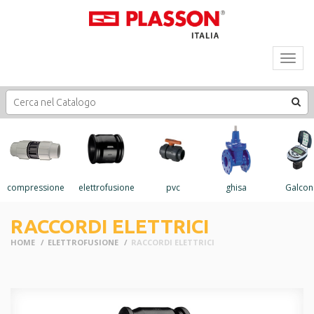
Toggl
navig
compressione
elettrofusione
pvc
ghisa
Galcon
RACCORDI ELETTRICI
HOME
ELETTROFUSIONE
RACCORDI ELETTRICI